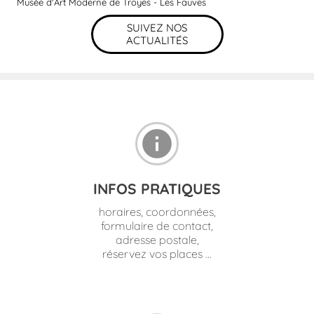
Musée d'Art Moderne de Troyes - Les Fauves
SUIVEZ NOS
ACTUALITÉS
info
INFOS PRATIQUES
horaires, coordonnées,
formulaire de contact,
adresse postale,
réservez vos places ...