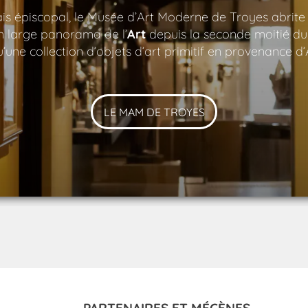
lais épiscopal, le Musée d’Art Moderne de Troyes abrite
n large panorama de l’
Art
depuis la seconde moitié du
’une collection d’objets d’art primitif en provenance d’
LE MAM DE TROYES