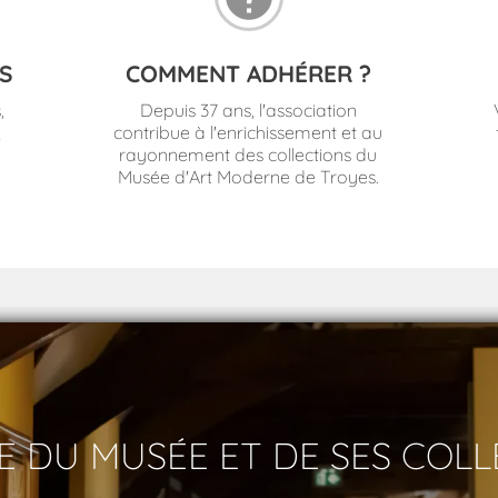
S
COMMENT ADHÉRER ?
,
Depuis 37 ans, l'association
,
contribue à l'enrichissement et au
rayonnement des collections du
Musée d'Art Moderne de Troyes.
E DU MUSÉE ET DE SES COL