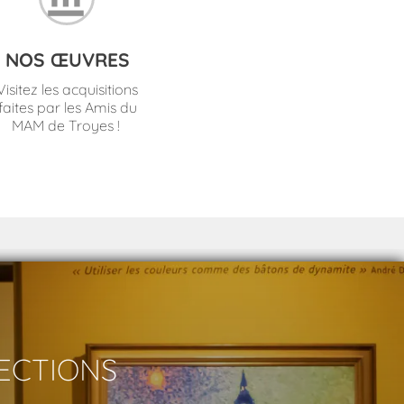
NOS ŒUVRES
Visitez les acquisitions
faites par les Amis du
MAM de Troyes !
LECTIONS