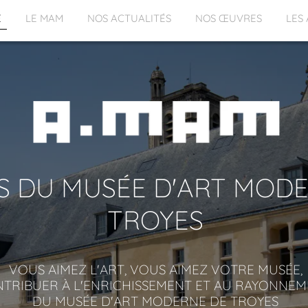
E
LE MAM
NOS ACTUALITÉS
NOS ŒUVRES
LES
S DU MUSÉE D'ART MOD
TROYES
VOUS AIMEZ L'ART, VOUS AIMEZ VOTRE MUSÉE,
TRIBUER À L'ENRICHISSEMENT ET AU RAYONNEM
DU MUSÉE D'ART MODERNE DE TROYES