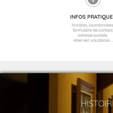
INFOS PRATIQUE
horaires, coordonnées
formulaire de contact
adresse postale,
réservez vos places ...
HISTOIR