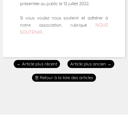
présentée au public le 12 juillet 2022.
Si vous voulez nous soutenir et adhérer à
NOUS
notre association, rubrique
SOUTENIR
.
←
Article plus récent
Article plus ancien
→
☰
Retour à la liste des articles