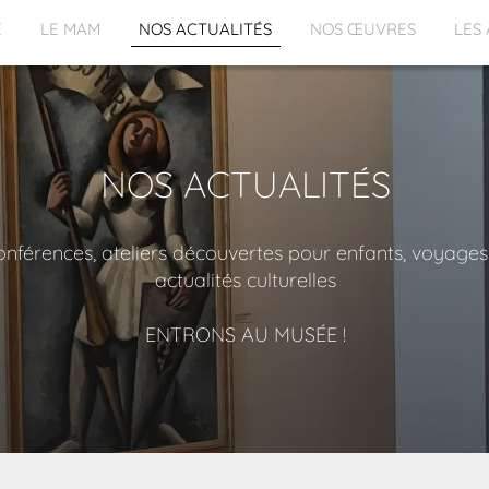
E
LE MAM
NOS ACTUALITÉS
NOS ŒUVRES
LES
NOS ACTUALITÉS
nférences, ateliers découvertes pour enfants, voyages
actualités culturelles
ENTRONS AU MUSÉE !