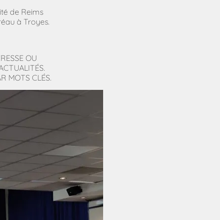
sité de Reims
au à Troyes.
ÉRESSE OU
ACTUALITÉS.
R MOTS CLÉS.