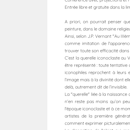
Entrée libre et gratuite dans la l
A priori, on pourrait penser qu
peinture, dans le domaine religieux
Ainsi, selon J.P. Vernant "Au IIIè
comme imitation de l'apparence
trouver toute son efficacité dans 
C’est la querelle iconoclaste au 
être représenté : toute tentativ
iconophiles reprochent à leurs 
l’image mais à la divinité dont e
delà, autrement dit de l’invisible.
La "querelle" liée à la naissance
n’en reste pas moins qu’on peut 
l'époque iconoclaste et à ce momen
artistes de la première générat
comment exprimer picturalement la 