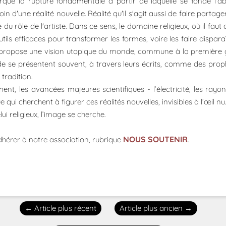
rque la rupture fondamentale à partir de laquelle se fonde l'abs
d'une réalité nouvelle. Réalité qu'il s'agit aussi de faire partage
 rôle de l'artiste. Dans ce sens, le domaine religieux, où il faut 
ils efficaces pour transformer les formes, voire les faire disparaî
i propose une vision utopique du monde, commune à la première g
de se présentent souvent, à travers leurs écrits, comme des prop
tradition.
 les avancées majeures scientifiques - l’électricité, les rayon
 qui cherchent à figurer ces réalités nouvelles, invisibles à l’œil nu
lui religieux, l’image se cherche.
NOUS SOUTENIR
dhérer à notre association, rubrique
.
←
Article plus récent
Article plus ancien
→