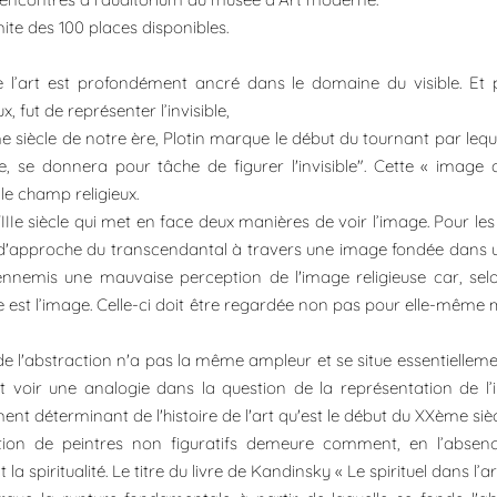
imite des 100 places disponibles.
e l’art est profondément ancré dans le domaine du visible. Et 
, fut de représenter l’invisible,
me siècle de notre ère, Plotin marque le début du tournant par lequel
, se donnera pour tâche de figurer l'invisible". Cette « image
le champ religieux.
VIIIe siècle qui met en face deux manières de voir l’image. Pour le
e d'approche du transcendantal à travers une image fondée dans u
ennemis une mauvaise perception de l'image religieuse car, sel
lle est l’image. Celle-ci doit être regardée non pas pour elle-même
 de l'abstraction n'a pas la même ampleur et se situe essentielleme
voir une analogie dans la question de la représentation de l’inv
t déterminant de l'histoire de l'art qu'est le début du XXème siècle
ion de peintres non figuratifs demeure comment, en l’absence d
spiritualité. Le titre du livre de Kandinsky « Le spirituel dans l’ar