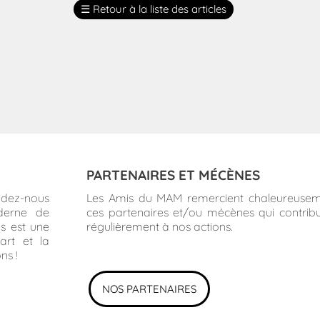
☰
Retour à la liste des articles
PARTENAIRES ET MÉCÈNES
idez-nous
Les Amis du MAM remercient chaleureuse
derne de
ces partenaires et/ou mécènes qui contrib
us est une
régulièrement à nos actions.
art et la
ns !
NOS PARTENAIRES