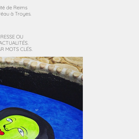
sité de Reims
au à Troyes.
ÉRESSE OU
ACTUALITÉS.
R MOTS CLÉS.