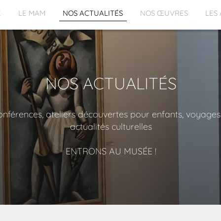
E
LE MAM
NOS ACTUALITÉS
NOS ŒUVRES
LES
NOS ACTUALITÉS
nférences, ateliers découvertes pour enfants, voyages
actualités culturelles
ENTRONS AU MUSÉE !