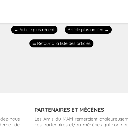
←
Article plus récent
Article plus ancien
→
☰
Retour à la liste des articles
PARTENAIRES ET MÉCÈNES
idez-nous
Les Amis du MAM remercient chaleureuse
derne de
ces partenaires et/ou mécènes qui contrib