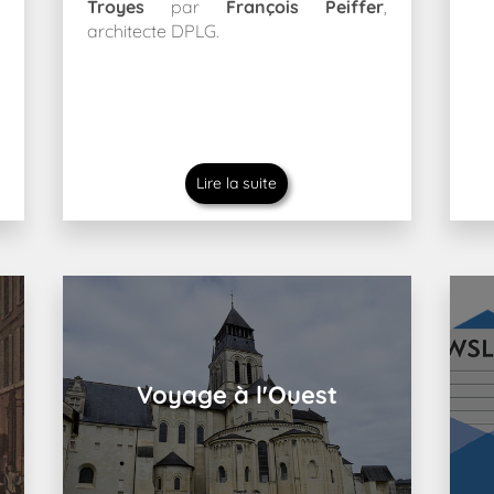
Troyes
par
François Peiffer
,
architecte DPLG.
Lire la suite
Voyage à l'Ouest