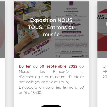
Exposition NOUS
TOUS... Entrons au
musée
Du 1er au 30 septembre 2022
au
U
Musée des Beaux-Arts et
A
d'Archéologie et muséum d'Histoire
2
naturelle (musée Saint-Loup).
L'inauguration aura lieu le mardi 30
août à 18h30.