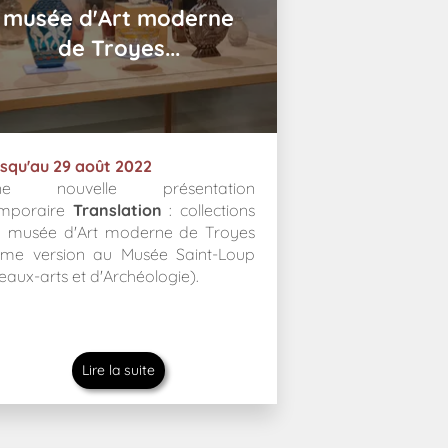
musée d'Art moderne
de Troyes...
squ'au 29 août 2022
ne nouvelle présentation
emporaire
Translation
: collections
 musée d'Art moderne de Troyes
me version au Musée Saint-Loup
eaux-arts et d'Archéologie).
Lire la suite