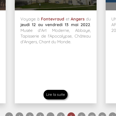
Voyage à
Fontevraud
et
Angers
du
U
jeudi 12 au vendredi 13 mai 2022
.
A
Musée d'Art Moderne, Abbaye,
20
Tapisserie de l'Apocalypse, Château
d'Angers, Chant du Monde.
Lire la suite