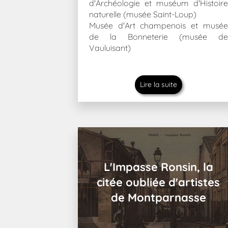
d'Archéologie et muséum d'Histoire
naturelle (musée Saint-Loup)
Musée d'Art champenois et musée
de la Bonneterie (musée de
Vauluisant)
Lire la suite
L'Impasse Ronsin, la
citée oubliée d'artistes
de Montparnasse