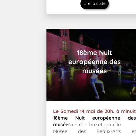
Lire la suite
18ème Nuit
européenne des
musées
Le Samedi 14 mai de 20h. à minuit
18ème Nuit européenne des
musées
entrée libre et gratuite
Musée des Beaux-Arts et