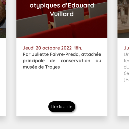
atypiques d’Edouard
Vuillard
Jeudi 20 octobre 2022 18h.
Ju
Par Juliette Faivre-Preda, attachée
U
principale de conservation au
t
musée de Troyes
du
6è
(B
Lire la suite