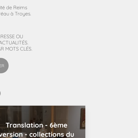
sité de Reims
au à Troyes.
ÉRESSE OU
ACTUALITÉS.
R MOTS CLÉS.
ER
Translation - 6ème
version - collections du