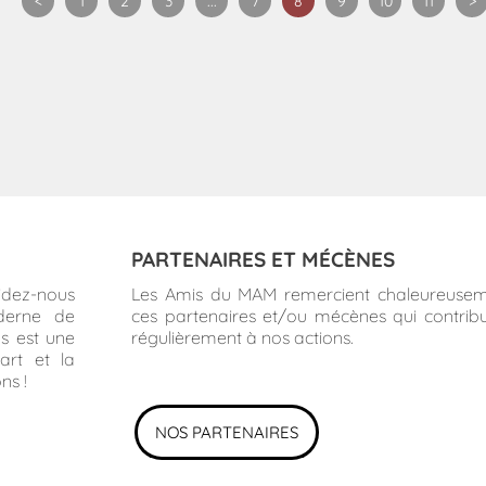
<
1
2
3
...
7
8
9
10
11
>
PARTENAIRES ET MÉCÈNES
idez-nous
Les Amis du MAM remercient chaleureuse
derne de
ces partenaires et/ou mécènes qui contrib
us est une
régulièrement à nos actions.
art et la
ns !
NOS PARTENAIRES