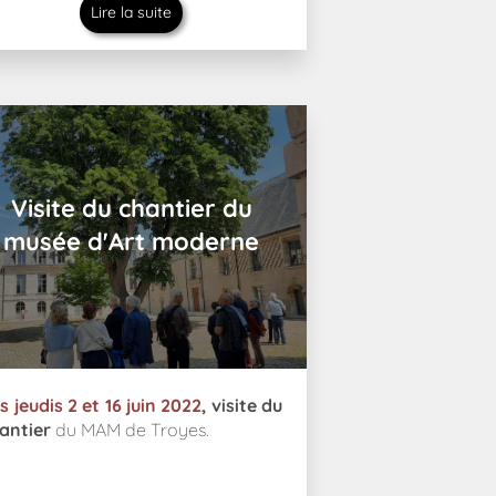
Lire la suite
Visite du chantier du
musée d'Art moderne
s jeudis 2 et 16 juin 2022
, visite du
antier
du MAM de Troyes
.