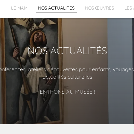
E
LE MAM
NOS ACTUALITÉS
NOS ŒUVRES
LES
NOS ACTUALITÉS
nférences, ateliers découvertes pour enfants, voyages
actualités culturelles
ENTRONS AU MUSÉE !